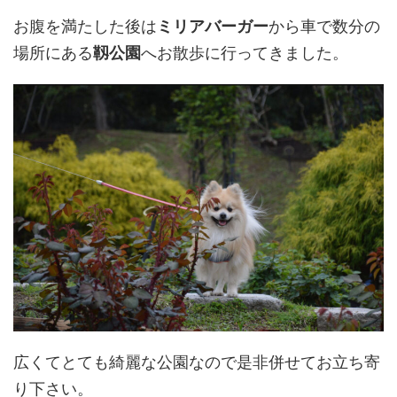
お腹を満たした後は
ミリアバーガー
から車で数分の
場所にある
靱公園
へお散歩に行ってきました。
広くてとても綺麗な公園なので是非併せてお立ち寄
り下さい。