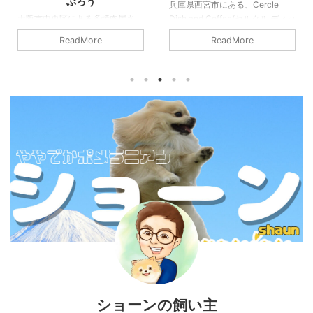
ッコ
兵庫県西宮市にある、Cercle
Dish and Coffee(セルクル ディッ
兵庫県神戸市にある、Pizzeria
シュアンドコーヒー)へ行ってき
ALOCCO(ピッツェリア アロッ
ReadMore
ReadMore
ました。 西宮市・苦楽園の閑静
コ)へ行ってきました。 神戸のグ
な住宅街に佇む、洗練された空間
ルメスポットの中でも、ひときわ
と絶品のお料理が楽しめるカフェ
個性的で温かな魅力を放つのが、
『Cercle Dish and Coffee（セル
阪急春日野道駅から少し歩いた住
クル ディッシュアンドコーヒ
宅街に佇む『Pizzeria
ー）』。 ここは、単なるカフェ
ALOCCO(ピッツェリア アロッ
の枠を超え、訪れる人の心と体を
コ)』です。 もともと芦屋で人気
満たしてくれる特別な場所です。
を博していたこのお店が、2020
地元の食通たちからも愛され、遠
年に現在の春日野道エリアへ移転
方からわざわざ足を運ぶファンも
オープン。ピッツァの美味しさは
絶えないその魅力をご紹介しま
もちろん、他にはないユニークな
す。 苦楽園の街に溶け込む、隠
特徴を併せ持つこの名店につい
れ家のようなロケーシ ...
て、その魅力を詳しくご紹介しま
す。 フクロウがいっぱい 店名の
「アロッ ...
ショーンの飼い主