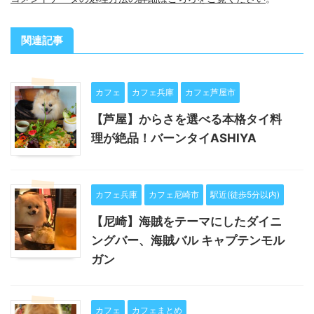
関連記事
カフェ
カフェ兵庫
カフェ芦屋市
【芦屋】からさを選べる本格タイ料
理が絶品！バーンタイASHIYA
カフェ兵庫
カフェ尼崎市
駅近(徒歩5分以内)
【尼崎】海賊をテーマにしたダイニ
ングバー、海賊バル キャプテンモル
ガン
カフェ
カフェまとめ