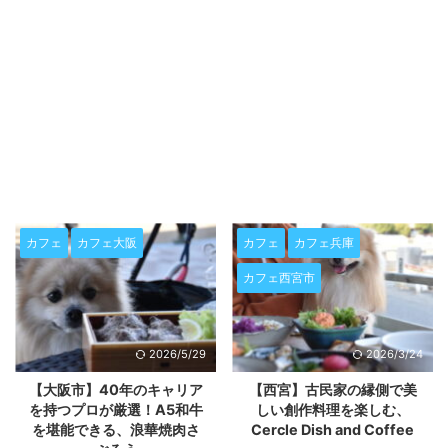
カフェ
カフェ兵庫
カフェ兵庫
カフェ神戸市
カフェ西宮市
2026/3/24
2026/3/23
【西宮】古民家の縁側で美
【神戸】自家製ハチミツ使
しい創作料理を楽しむ、
用のクワトロフォルマッジ
Cercle Dish and Coffee
が絶品！ピッツェリア アロ