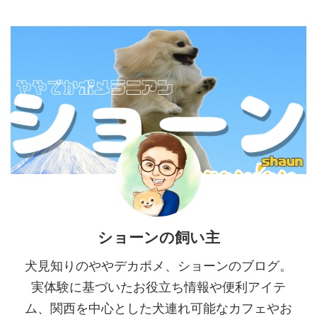
洗練された空間づくり、そして丁
クル ディッシュアンドコーヒ
寧なおもてなしのすべてにおいて
ー）』。 ここは、単なるカフェ
高い満足度を誇り、地元の食通た
の枠を超え、訪れる人の心と体を
ちの間でも話題を集めています。
満たしてくれる特別な場所です。
「浪華焼肉さぶろう」が選ば
地元の食通たちからも愛され、遠
れる3つの絶対的な理由 数ある焼
方からわざわざ足を運ぶファンも
肉店のなかでも、同店が圧倒的な
絶えないその魅力をご紹介しま
支持を得ているのには明確な理由
す。 苦楽園の街に溶け込む、隠
があります。 お席について カウ
れ家のようなロケーシ ...
ンター席や広々とした半個室を完
備。全面禁 ...
ショーンの飼い主
犬見知りのややデカポメ、ショーンのブログ。
実体験に基づいたお役立ち情報や便利アイテ
ム、関西を中心とした犬連れ可能なカフェやお