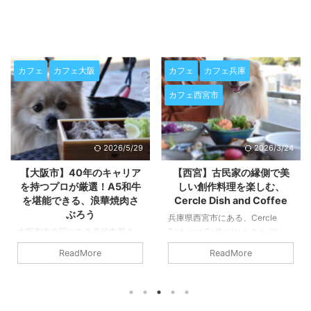
カフェ
カフェ大阪
カフェ
カフェ兵庫
カフェ西宮市
2026/5/29
2026/3/24
【大阪市】40年のキャリア
【西宮】古民家の縁側で美
を持つプロが厳選！A5和牛
しい創作料理を楽しむ、
を堪能できる、浪華焼肉さ
Cercle Dish and Coffee
ぶろう
兵庫県西宮市にある、Cercle
大阪市中央区にある多焼肉屋さ
Dish and Coffee(セルクル ディッ
ん、浪華焼肉さぶろうへ行ってき
シュアンドコーヒー)へ行ってき
ReadMore
ReadMore
ました。 大阪で本当に美味しい
ました。 西宮市・苦楽園の閑静
焼肉を探している方に、今ぜひお
な住宅街に佇む、洗練された空間
すすめしたいのが「浪華焼肉さぶ
と絶品のお料理が楽しめるカフェ
ろう」です。お肉の圧倒的な質、
『Cercle Dish and Coffee（セル