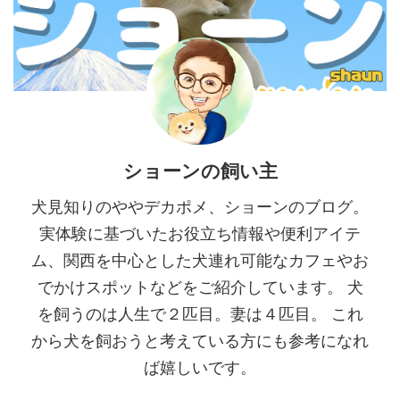
方からわざわざ足を運ぶファンも
オープン。ピッツァの美味しさは
絶えないその魅力をご紹介しま
もちろん、他にはないユニークな
す。 苦楽園の街に溶け込む、隠
特徴を併せ持つこの名店につい
れ家のようなロケーシ ...
て、その魅力を詳しくご紹介しま
す。 フクロウがいっぱい 店名の
「アロッ ...
ショーンの飼い主
犬見知りのややデカポメ、ショーンのブログ。
実体験に基づいたお役立ち情報や便利アイテ
ム、関西を中心とした犬連れ可能なカフェやお
でかけスポットなどをご紹介しています。 犬
を飼うのは人生で２匹目。妻は４匹目。 これ
から犬を飼おうと考えている方にも参考になれ
ば嬉しいです。