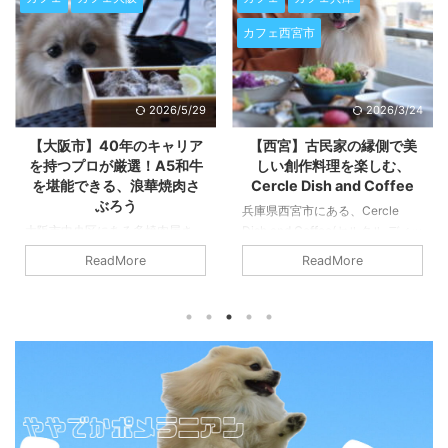
カフェ西宮市
2026/3/24
2026/3/23
【西宮】古民家の縁側で美
【神戸】自家製ハチミツ使
しい創作料理を楽しむ、
用のクワトロフォルマッジ
Cercle Dish and Coffee
が絶品！ピッツェリア アロ
ッコ
兵庫県西宮市にある、Cercle
Dish and Coffee(セルクル ディッ
兵庫県神戸市にある、Pizzeria
シュアンドコーヒー)へ行ってき
ALOCCO(ピッツェリア アロッ
ReadMore
ReadMore
ました。 西宮市・苦楽園の閑静
コ)へ行ってきました。 神戸のグ
な住宅街に佇む、洗練された空間
ルメスポットの中でも、ひときわ
と絶品のお料理が楽しめるカフェ
個性的で温かな魅力を放つのが、
『Cercle Dish and Coffee（セル
阪急春日野道駅から少し歩いた住
クル ディッシュアンドコーヒ
宅街に佇む『Pizzeria
ー）』。 ここは、単なるカフェ
ALOCCO(ピッツェリア アロッ
の枠を超え、訪れる人の心と体を
コ)』です。 もともと芦屋で人気
満たしてくれる特別な場所です。
を博していたこのお店が、2020
地元の食通たちからも愛され、遠
年に現在の春日野道エリアへ移転