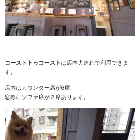
コーストトゥコースト
は店内犬連れで利用できま
す。
店内はカウンター席が
6
席、
窓際にソファ席が２席あります。