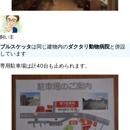
飼い主
ブルスケッタ
は同じ建物内の
ダクタリ動物病院
と併設
しています
専用駐車場は計40台も止められます。