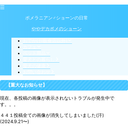
ポメラニアン♂ショーンの日常
ややデカポメのショーン
おでかけ(飲食店以外)
カフェ
ペット用品
愛犬との暮らし
愛犬の健康
お問い合わせ
【重大なお知らせ】
現在、各投稿の画像が表示されないトラブルが発生中で
す。。。
４４１投稿全ての画像が消失してしまいました(汗)
(2024.9.21〜)