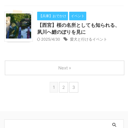
【兵庫】おでかけ
イベント
【西宮】桜の名所としても知られる、
夙川へ鯉のぼりを見に
2025/4/30
愛犬と行けるイベント
Next »
1
2
3