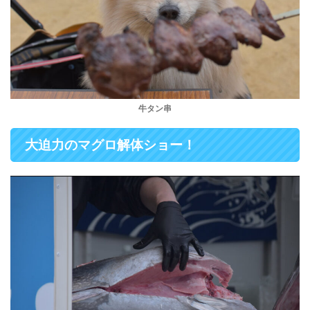
牛タン串
大迫力のマグロ解体ショー！