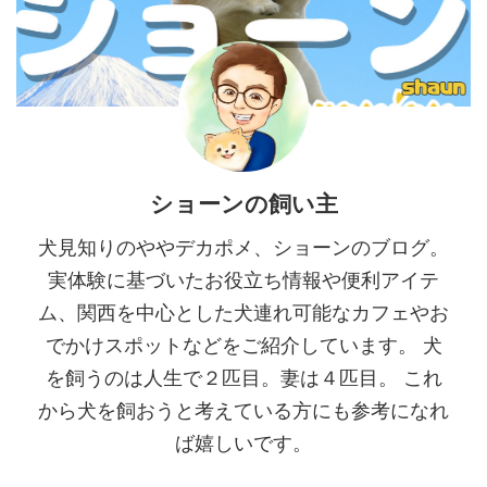
絶えないその魅力をご紹介しま
もちろん、他にはないユニークな
す。 苦楽園の街に溶け込む、隠
特徴を併せ持つこの名店につい
れ家のようなロケーシ ...
て、その魅力を詳しくご紹介しま
す。 フクロウがいっぱい 店名の
「アロッ ...
ショーンの飼い主
犬見知りのややデカポメ、ショーンのブログ。
実体験に基づいたお役立ち情報や便利アイテ
ム、関西を中心とした犬連れ可能なカフェやお
でかけスポットなどをご紹介しています。 犬
を飼うのは人生で２匹目。妻は４匹目。 これ
から犬を飼おうと考えている方にも参考になれ
ば嬉しいです。