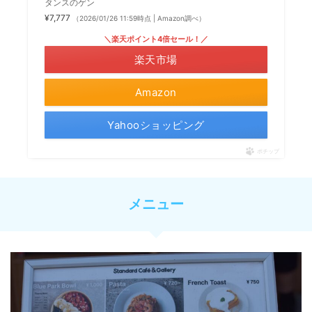
タンスのゲン
¥7,777
（2026/01/26 11:59時点 | Amazon調べ）
＼楽天ポイント4倍セール！／
楽天市場
Amazon
Yahooショッピング
ポチップ
メニュー