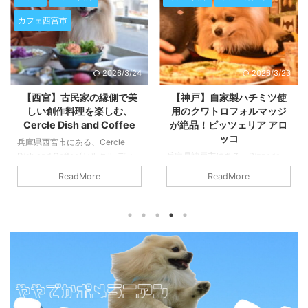
カフェ西宮市
2026/3/24
2026/3/23
【西宮】古民家の縁側で美
【神戸】自家製ハチミツ使
しい創作料理を楽しむ、
用のクワトロフォルマッジ
Cercle Dish and Coffee
が絶品！ピッツェリア アロ
ッコ
兵庫県西宮市にある、Cercle
Dish and Coffee(セルクル ディッ
兵庫県神戸市にある、Pizzeria
シュアンドコーヒー)へ行ってき
ALOCCO(ピッツェリア アロッ
ReadMore
ReadMore
ました。 西宮市・苦楽園の閑静
コ)へ行ってきました。 神戸のグ
な住宅街に佇む、洗練された空間
ルメスポットの中でも、ひときわ
と絶品のお料理が楽しめるカフェ
個性的で温かな魅力を放つのが、
『Cercle Dish and Coffee（セル
阪急春日野道駅から少し歩いた住
クル ディッシュアンドコーヒ
宅街に佇む『Pizzeria
ー）』。 ここは、単なるカフェ
ALOCCO(ピッツェリア アロッ
の枠を超え、訪れる人の心と体を
コ)』です。 もともと芦屋で人気
満たしてくれる特別な場所です。
を博していたこのお店が、2020
地元の食通たちからも愛され、遠
年に現在の春日野道エリアへ移転
方からわざわざ足を運ぶファンも
オープン。ピッツァの美味しさは