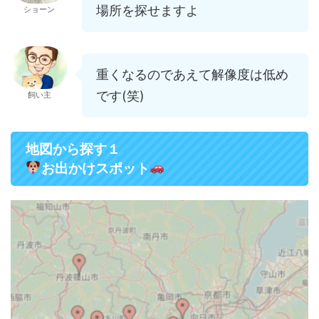
場所を探せますよ
ショーン
重くなるのであえて解像度は低め
です(笑)
飼い主
地図から探す
１
お出かけスポット