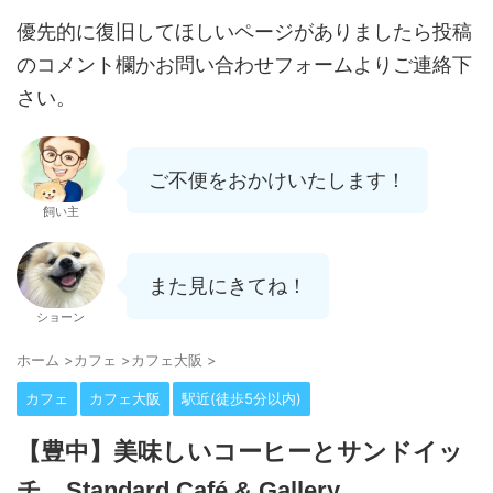
優先的に復旧してほしいページがありましたら投稿
のコメント欄かお問い合わせフォームよりご連絡下
さい。
ご不便をおかけいたします！
飼い主
また見にきてね！
ショーン
ホーム
>
カフェ
>
カフェ大阪
>
カフェ
カフェ大阪
駅近(徒歩5分以内)
【豊中】美味しいコーヒーとサンドイッ
チ、Standard Café & Gallery