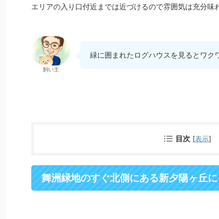
エリアの入り口付近までは近づけるので雰囲気は充分味
緑に囲まれたログハウスを見るとワク
飼い主
目次
[
表示
]
舞洲緑地のすぐ北側にある新夕陽ヶ丘に